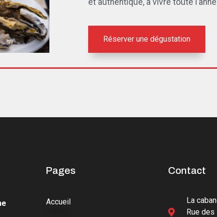
et authentique, à vivre toute l’anné
Réserver une dégustation
Pages
Contact
La caban
Accueil
ne
Rue des 