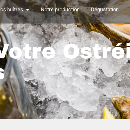
os huîtres
Notre production
Dégustation
Votre Ostré
s